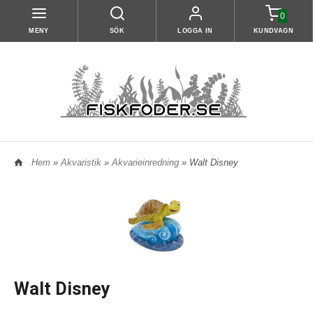
0
MENY
SÖK
LOGGA IN
KUNDVAGN
Hem
»
Akvaristik
»
Akvarieinredning
» Walt Disney
Walt Disney