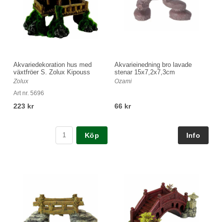
Akvariedekoration hus med
Akvarieinedning bro lavade
växtfröer S. Zolux Kipouss
stenar 15x7,2x7,3cm
Zolux
Ozami
Art nr. 5696
223 kr
66 kr
Köp