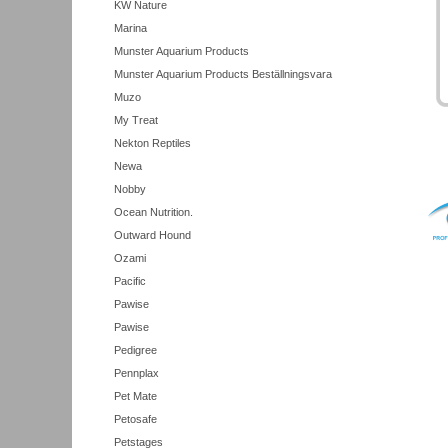
KW Nature
Marina
Munster Aquarium Products
Munster Aquarium Products Beställningsvara
Muzo
My Treat
Nekton Reptiles
Newa
Nobby
Ocean Nutrition.
Outward Hound
Ozami
Pacific
Pawise
Pawise
Pedigree
Pennplax
Pet Mate
Petosafe
Petstages