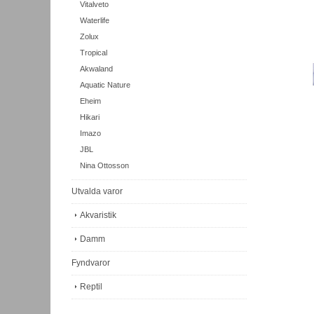
Vitalveto
Waterlife
Zolux
Tropical
Akwaland
Aquatic Nature
Eheim
Hikari
Imazo
JBL
Nina Ottosson
Utvalda varor
Akvaristik
Damm
Fyndvaror
Reptil