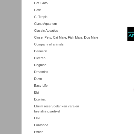
Cat-Gato
Catit
CI Tropic
Ciano Aquarium
Classic Aquatics
Closer Pets, Cat Mate, Fish Mate, Dog Mate
Company of animals
Dennerle
Diversa
Dogman
Dreamies
Duvo
Easy Life
Ebi
Econlux
Eheim reservdelar kan vara en
beställningsartikel
Elite
Eurosand
Exner