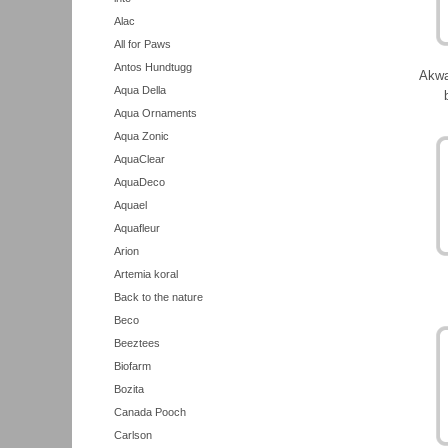
Alac
All for Paws
Antos Hundtugg
Akwa
Aqua Della
Aqua Ornaments
Aqua Zonic
AquaClear
AquaDeco
Aquael
Aquafleur
Arion
Artemia koral
Back to the nature
Beco
Beeztees
Biofarm
Bozita
Canada Pooch
Carlson