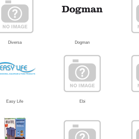
Diversa
Dogman
Easy Life
Ebi