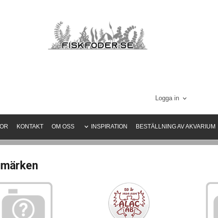
Logga in
KOR
KONTAKT
OM OSS
INSPIRATION
BESTÄLLNING AV AKVARIUM
umärken