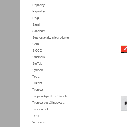
Repashy
Repashy
Rogz
Sanal
Seachem
Seahorse akvarieprodukter
Sera
SICCE
Starmark
Stoffels
Sydeco
Tetra
Trikem
Tropica
Tropica Aquafleur Stoffels
Tropica beställingsvara
Trueleafpet
Tyrol
Vetocanis