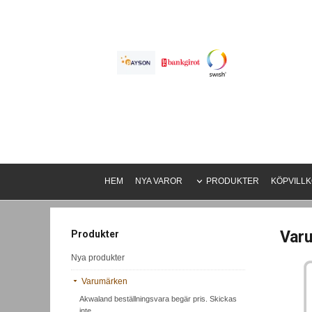
HEM
NYA VAROR
PRODUKTER
KÖPVILL
Var
Produkter
Nya produkter
Varumärken
Akwaland beställningsvara begär pris. Skickas
inte