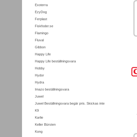
Exoterra
EzyDog
Ferplast
Fiskfoder.se
Flamingo
Fluval
Gibbon
Happy Life
Happy Life beställningsvara
Hobby
Hydor
Hydra
Imazo beställningsvara
Juwel
Juwel Beställningsvara begär pris. Skickas inte
K9
Karlie
Keller Bürsten
Kong