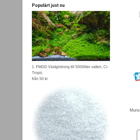
Populärt just nu
1. PMDD Växtgödning till 5000liter vatten, Ci-
Tropic
från
50 kr
Munst