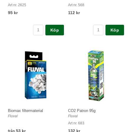
Art nr. 2625
Art nr. 568
95 kr
112 kr
Köp
Köp
Biomax filtermaterial
CO2 Patron 95g
Fluval
Fluval
Art nr. 683
53 kr
132 kr
från