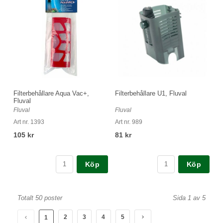
Filterbehållare Aqua Vac+,
Filterbehållare U1, Fluval
Fluval
Fluval
Fluval
Art nr. 1393
Art nr. 989
105 kr
81 kr
Köp
Köp
Totalt 50 poster
Sida 1 av 5
2
3
4
5
1