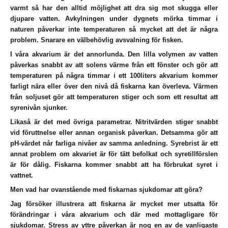
varmt så har den alltid möjlighet att dra sig mot skugga eller
djupare vatten. Avkylningen under dygnets mörka timmar i
naturen påverkar inte temperaturen så mycket att det är några
problem. Snarare en välbehövlig avsvalning för fisken.
I våra akvarium är det annorlunda. Den lilla volymen av vatten
påverkas snabbt av att solens värme från ett fönster och gör att
temperaturen på några timmar i ett 100liters akvarium kommer
farligt nära eller över den nivå då fiskarna kan överleva. Värmen
från soljuset gör att temperaturen stiger och som ett resultat att
syrenivån sjunker.
Likaså är det med övriga parametrar. Nitritvärden stiger snabbt
vid föruttnelse eller annan organisk påverkan. Detsamma gör att
pH-värdet når farliga nivåer av samma anledning. Syrebrist är ett
annat problem om akvariet är för tätt befolkat och syretillförslen
är för dålig. Fiskarna kommer snabbt att ha förbrukat syret i
vattnet.
Men vad har ovanstående med fiskarnas sjukdomar att göra?
Jag försöker illustrera att fiskarna är mycket mer utsatta för
förändringar i våra akvarium och där med mottagligare för
sjukdomar. Stress av yttre påverkan är nog en av de vanligaste