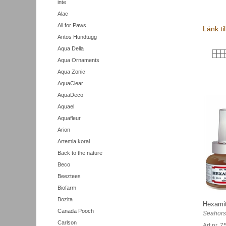
inte
Alac
All for Paws
Länk ti
Antos Hundtugg
Aqua Della
Aqua Ornaments
Aqua Zonic
AquaClear
AquaDeco
Aquael
Aquafleur
Arion
Artemia koral
Back to the nature
Beco
Beeztees
Biofarm
Bozita
Hexamit
Canada Pooch
Seahors
Carlson
Art nr. 7