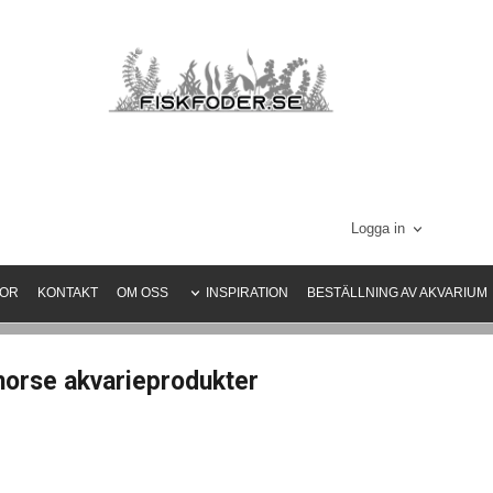
Logga in
KOR
KONTAKT
OM OSS
INSPIRATION
BESTÄLLNING AV AKVARIUM
orse akvarieprodukter