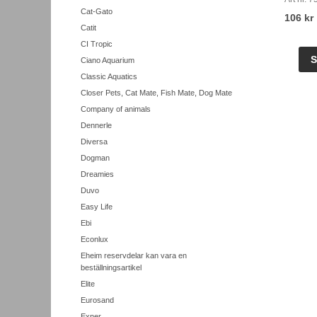
Cat-Gato
106 kr
Catit
CI Tropic
Ciano Aquarium
Classic Aquatics
Closer Pets, Cat Mate, Fish Mate, Dog Mate
Company of animals
Dennerle
Diversa
Dogman
Dreamies
Duvo
Easy Life
Ebi
Econlux
Eheim reservdelar kan vara en
beställningsartikel
Elite
Eurosand
Exner