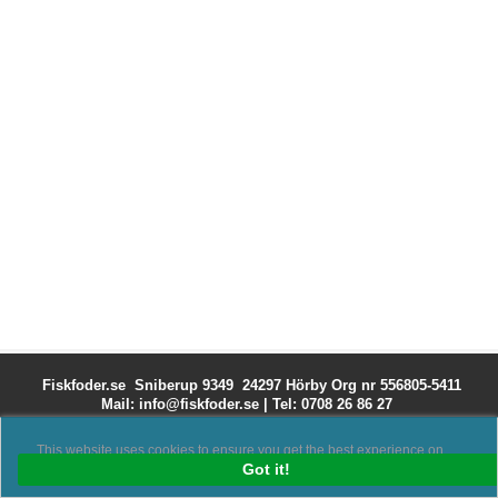
Fiskfoder.se Sniberup 9349 24297 Hörby
Org nr 556805-5411
Mail: info@fiskfoder.se
|
Tel: 0708 26 86 27
This website uses cookies to ensure you get the best experience on
our website.
Got it!