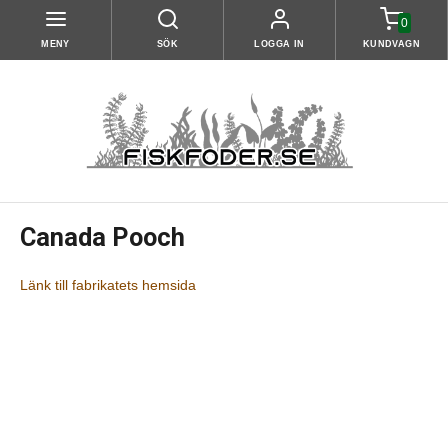
0
MENY
SÖK
LOGGA IN
KUNDVAGN
Canada Pooch
Länk till fabrikatets hemsida