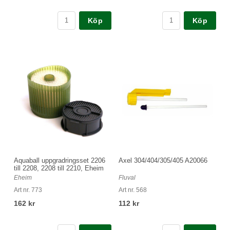
Köp
Köp
Aquaball uppgradringsset 2206
Axel 304/404/305/405 A20066
till 2208, 2208 till 2210, Eheim
Eheim
Fluval
Art nr. 773
Art nr. 568
162 kr
112 kr