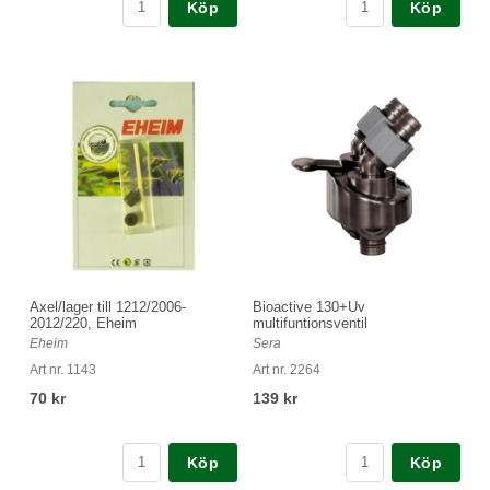
Köp
Köp
Axel/lager till 1212/2006-
Bioactive 130+Uv
2012/220, Eheim
multifuntionsventil
Eheim
Sera
Art nr. 1143
Art nr. 2264
70 kr
139 kr
Köp
Köp