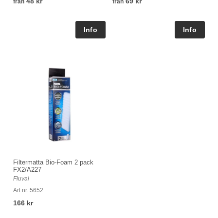
48 kr
69 kr
från
från
Filtermatta Bio-Foam 2 pack
FX2/A227
Fluval
Art nr. 5652
166 kr