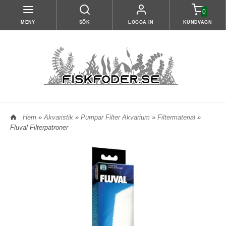
0
MENY
SÖK
LOGGA IN
KUNDVAGN
Hem
»
Akvaristik
»
Pumpar Filter Akvarium
»
Filtermaterial
»
Fluval Filterpatroner