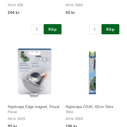
Art nr. 456
Art nr. 5064
244 kr
43 kr
Köp
Köp
Algskrapa Edge magnet, Fluval
Algskrapa GS45, 45cm Tetra
Fluval
Tetra
Art nr. 2625
Art nr. 5063
95 kr
196 kr