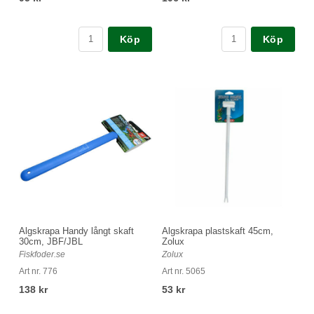
Köp
Köp
Algskrapa Handy långt skaft
Algskrapa plastskaft 45cm,
30cm, JBF/JBL
Zolux
Fiskfoder.se
Zolux
Art nr. 776
Art nr. 5065
138 kr
53 kr