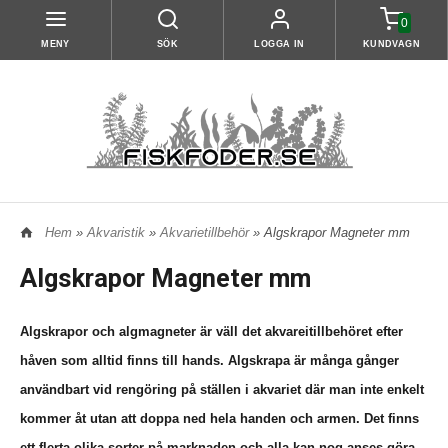
0
MENY
SÖK
LOGGA IN
KUNDVAGN
Hem
»
Akvaristik
»
Akvarietillbehör
» Algskrapor Magneter mm
Algskrapor Magneter mm
Algskrapor
och algmagneter är väll det akvareitillbehöret efter
håven som alltid finns till hands. Algskrapa är många gånger
användbart vid rengöring på ställen i akvariet där man inte enkelt
kommer åt utan att doppa ned hela handen och armen. Det finns
ett flerta olika sorter på marknaden och alla kan nog anses göra