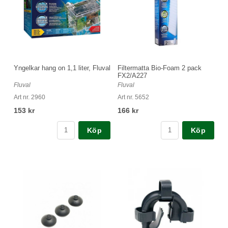
Yngelkar hang on 1,1 liter, Fluval
Filtermatta Bio-Foam 2 pack
FX2/A227
Fluval
Fluval
Art nr. 2960
Art nr. 5652
153 kr
166 kr
Köp
Köp