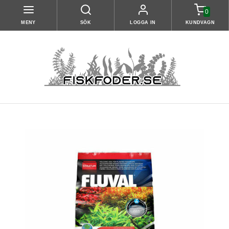
0
MENY
SÖK
LOGGA IN
KUNDVAGN