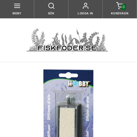
0
MENY
SÖK
LOGGA IN
KUNDVAGN