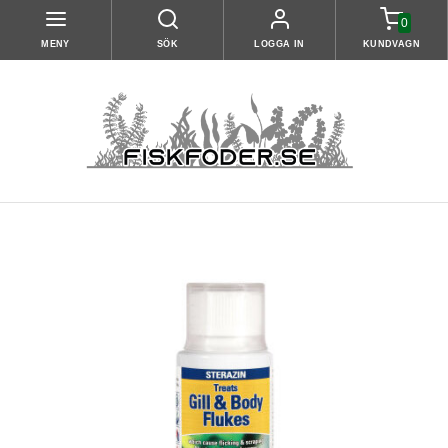
0
MENY
SÖK
LOGGA IN
KUNDVAGN