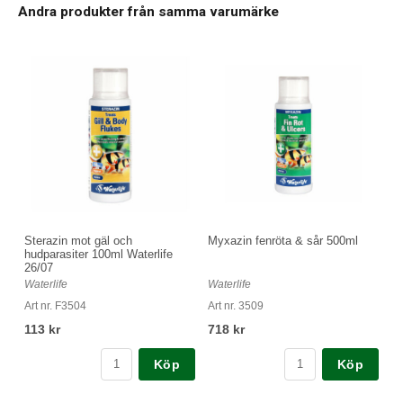
Andra produkter från samma varumärke
Sterazin mot gäl och
Myxazin fenröta & sår 500ml
hudparasiter 100ml Waterlife
26/07
Waterlife
Waterlife
Art nr. F3504
Art nr. 3509
113 kr
718 kr
Köp
Köp