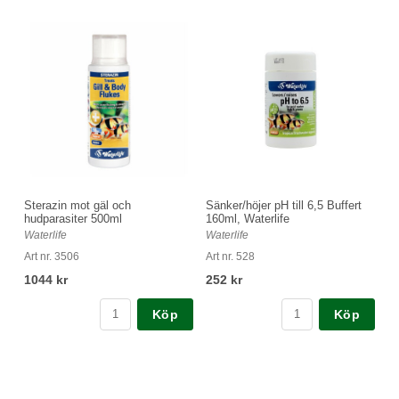
Sterazin mot gäl och
Sänker/höjer pH till 6,5 Buffert
hudparasiter 500ml
160ml, Waterlife
Waterlife
Waterlife
Art nr. 3506
Art nr. 528
1044 kr
252 kr
Köp
Köp