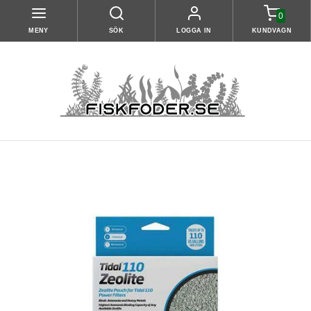
0
MENY
SÖK
LOGGA IN
KUNDVAGN