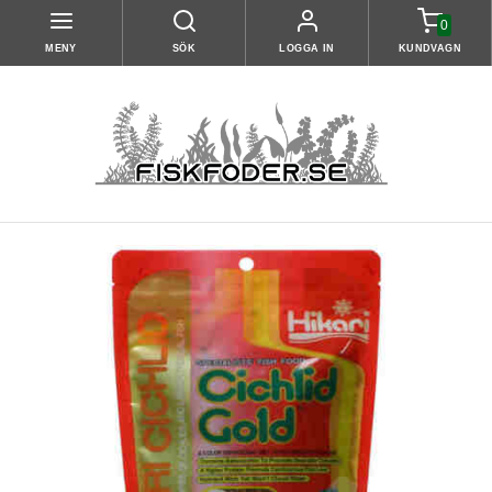
0
MENY
SÖK
LOGGA IN
KUNDVAGN