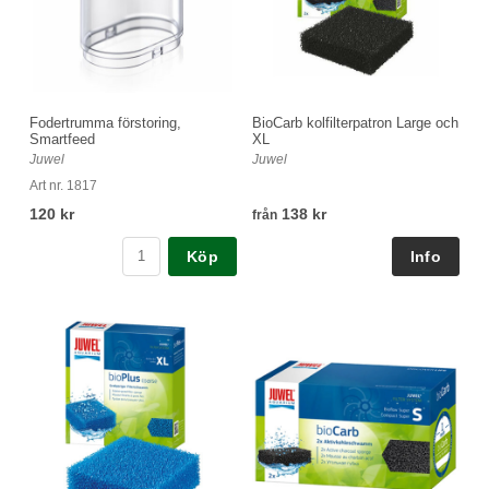
Fodertrumma förstoring,
BioCarb kolfilterpatron Large och
Smartfeed
XL
Juwel
Juwel
Art nr. 1817
120 kr
138 kr
från
Köp