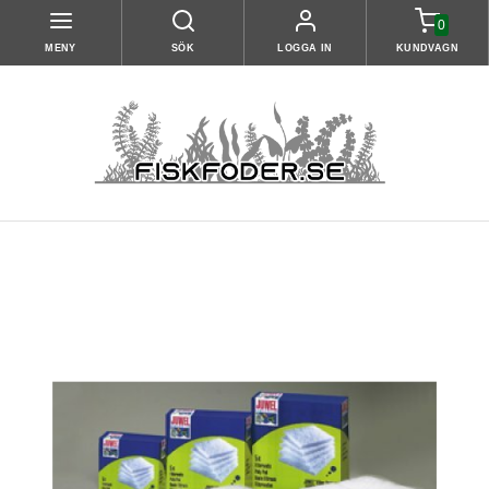
0
MENY
SÖK
LOGGA IN
KUNDVAGN